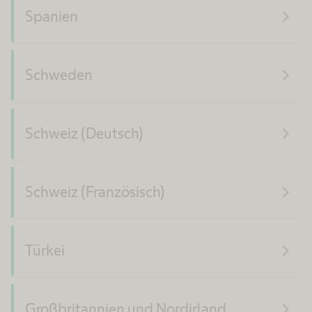
navigate_next
Spanien
navigate_next
Schweden
navigate_next
Schweiz (Deutsch)
navigate_next
Schweiz (Französisch)
navigate_next
Türkei
navigate_next
Großbritannien und Nordirland