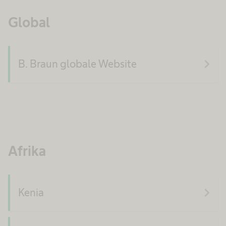
Global
navigate_next
B. Braun globale Website
Afrika
navigate_next
Kenia