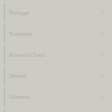
navigate_next
Portugal
navigate_next
Rumänien
navigate_next
Russische Foed.
navigate_next
Serbien
navigate_next
Slowakei