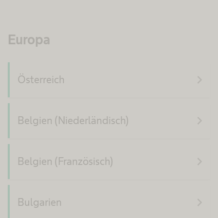
Europa
navigate_next
Österreich
navigate_next
Belgien (Niederländisch)
navigate_next
Belgien (Französisch)
navigate_next
Bulgarien