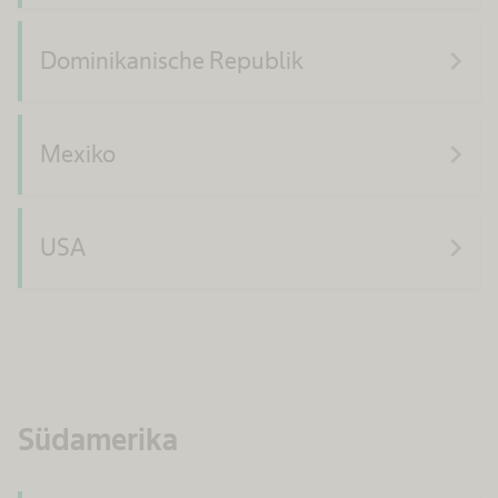
navigate_next
Dominikanische Republik
navigate_next
Mexiko
navigate_next
USA
Südamerika