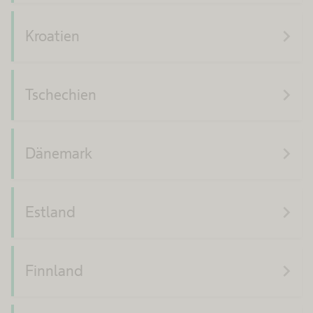
navigate_next
Kroatien
navigate_next
Tschechien
navigate_next
Dänemark
navigate_next
Estland
navigate_next
Finnland