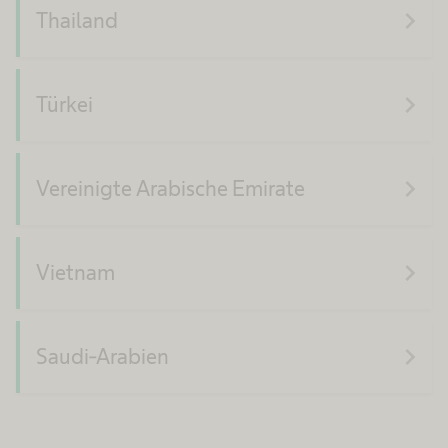
navigate_next
Thailand
navigate_next
Türkei
navigate_next
Vereinigte Arabische Emirate
navigate_next
Vietnam
navigate_next
Saudi-Arabien