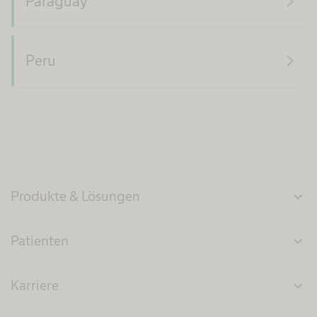
navigate_next
Paraguay
navigate_next
Peru
Produkte & Lösungen
expand_more
Patienten
expand_more
Karriere
expand_more