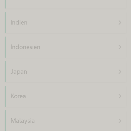
navigate_next
Indien
navigate_next
Indonesien
navigate_next
Japan
navigate_next
Korea
navigate_next
Malaysia