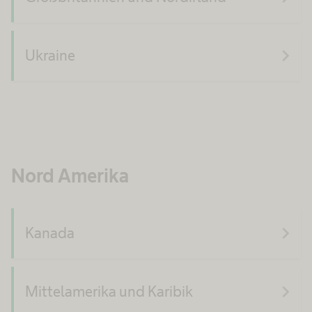
navigate_next
Ukraine
Nord Amerika
navigate_next
Kanada
navigate_next
Mittelamerika und Karibik