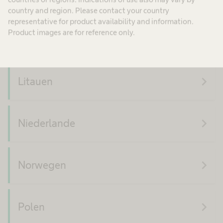
country and region. Please contact your country
representative for product availability and information.
Product images are for reference only.
navigate_next
Lettland
navigate_next
Litauen
navigate_next
Niederlande
navigate_next
Norwegen
navigate_next
Polen