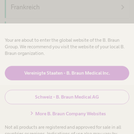
navigate_next
Frankreich
navigate_next
Deutschland
Your are about to enter the global website of the B. Braun
Group. We recommend you visit the website of your local B.
Braun organization.
navigate_next
Ungarn
Vereinigte Staaten - B. Braun Medical Inc.
navigate_next
Irland
Schweiz - B. Braun Medical AG
navigate_next
Italien
chevron_right
More B. Braun Company Websites
Not all products are registered and approved for sale in all
navigate_next
Kasachstan
countries or regions. Indications of use also may vary by