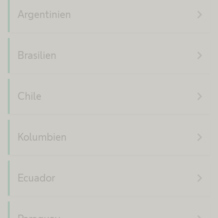
navigate_next
Argentinien
navigate_next
Brasilien
navigate_next
Chile
navigate_next
Kolumbien
navigate_next
Ecuador