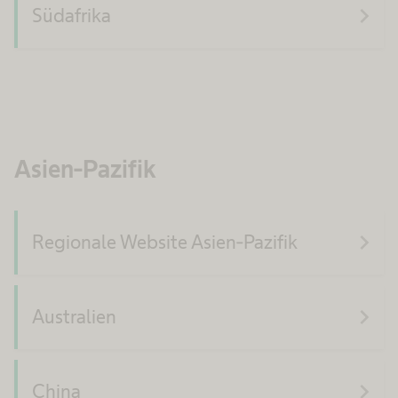
navigate_next
Südafrika
Asien-Pazifik
navigate_next
Regionale Website Asien-Pazifik
navigate_next
Australien
navigate_next
China