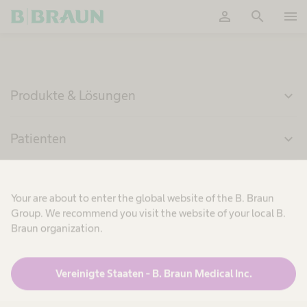
person
search
menu
OK
Produkte & Lösungen
expand_more
Patienten
expand_more
Karriere
expand_more
Your are about to enter the global website of the B. Braun
Group. We recommend you visit the website of your local B.
Über uns
expand_more
Braun organization.
Vereinigte Staaten - B. Braun Medical Inc.
Schweiz