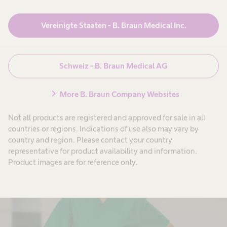
Vereinigte Staaten - B. Braun Medical Inc.
Schweiz - B. Braun Medical AG
Intelligentes Infusionsmanagement
chevron_right
More B. Braun Company Websites
Implementierung eines intelligenten Infusionsmanagements
im Krankenhaus.
Not all products are registered and approved for sale in all
countries or regions. Indications of use also may vary by
country and region. Please contact your country
representative for product availability and information.
Product images are for reference only.