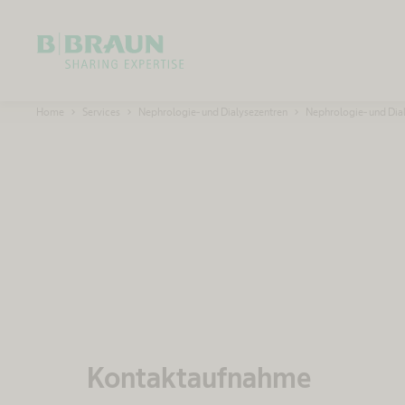
OK
B
Home
Services
Nephrologie- und Dialysezentren
Nephrologie- und Dia
.
B
r
a
u
n
S
c
h
w
e
i
z
Kontaktaufnahme