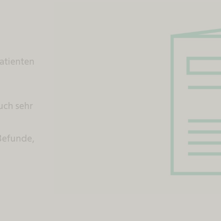
Patienten
uch sehr
Befunde,