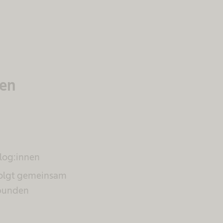
ten
log:innen
folgt gemeinsam
ebunden