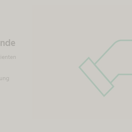
ende
tienten
mung