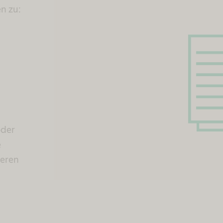
n zu:
oder
e
ieren