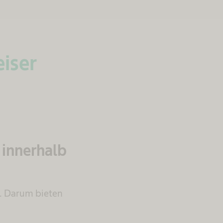
eiser
 innerhalb
d. Darum bieten