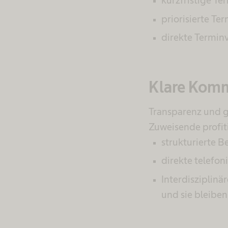
kurzfristige Te
priorisierte Te
direkte Termin
Klare Komm
Transparenz und g
Zuweisende profit
strukturierte B
direkte telefo
Interdisziplin
und sie bleibe