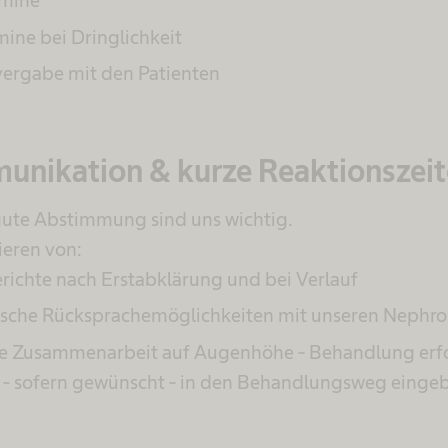
rmine
rmine bei Dringlichkeit
vergabe mit den Patienten
unikation & kurze Reaktionszei
ute Abstimmung sind uns wichtig.
ieren von:
erichte nach Erstabklärung und bei Verlauf
nische Rücksprachemöglichkeiten mit unseren Nephro
äre Zusammenarbeit auf Augenhöhe - Behandlung er
n - sofern gewünscht - in den Behandlungsweg eing