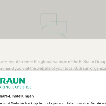
Kontakt
 are about to enter the global website of the B. Braun Grou
praxis-urdorf@hin.ch
mmend you visit the website of your local B. Braun organiza
+41 44 734 11 77
Vereinigte Staaten - B. Braun Medical Inc.
Schweiz - B. Braun Medical AG