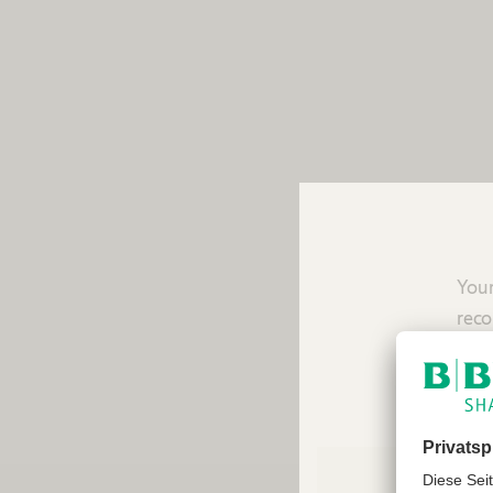
Your
reco