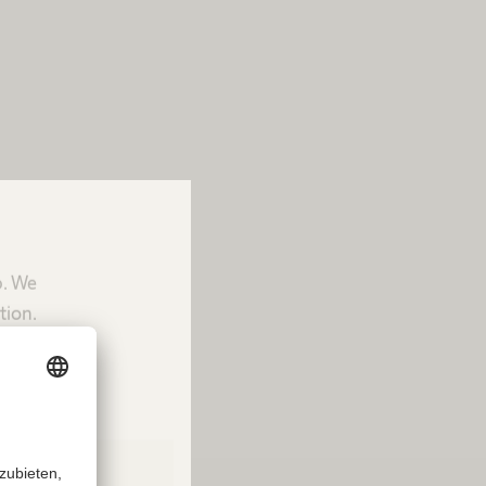
p. We
tion.