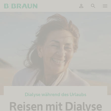
person
search
menu
OK
Dialyse während des Urlaubs
Reisen mit Dialyse