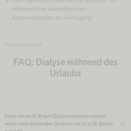
während Ihres Aufenthalts als
Ansprechpartner zur Verfügung
Zurück zum Anfang
FAQ: Dialyse während des
Urlaubs
Kann ich ein B. Braun Dialysezentrum nutzen,
expand_more
wenn mein bisheriges Zentrum nicht zu B. Braun