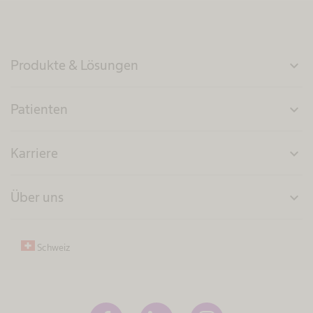
Produkte & Lösungen
expand_more
Patienten
expand_more
Karriere
expand_more
Über uns
expand_more
Schweiz