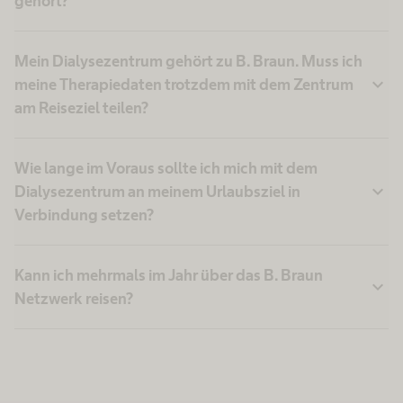
gehört?
Mein Dialysezentrum gehört zu B. Braun. Muss ich
expand_more
meine Therapiedaten trotzdem mit dem Zentrum
am Reiseziel teilen?
Wie lange im Voraus sollte ich mich mit dem
expand_more
Dialysezentrum an meinem Urlaubsziel in
Verbindung setzen?
Kann ich mehrmals im Jahr über das B. Braun
expand_more
Netzwerk reisen?