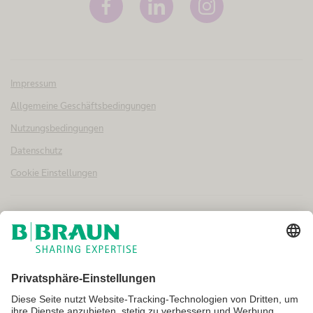
Impressum
Allgemeine Geschäftsbedingungen
Nutzungsbedingungen
Datenschutz
Cookie Einstellungen
Nicht alle Produkte sind in allen Ländern oder Regionen registriert und
für den Verkauf zugelassen. Auch die Anwendungsgebiete können je
nach Land und Region variieren. Bitte wenden Sie sich für
Informationen zur Produktverfügbarkeit an Ihren Ländervertreter.
Produktbilder dienen nur zu Referenzzwecken.
Copyright © B. Braun Medical AG