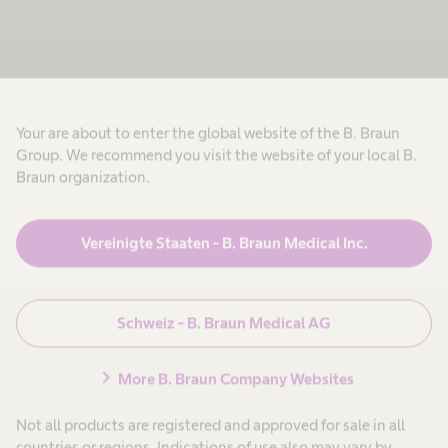
Zuverlässige, hochwertige Versorgung in B.
Braun Dialysezentren
Your are about to enter the global website of the B. Braun
Group. We recommend you visit the website of your local B.
Braun organization.
Ihr Dialysebedarf in
guten Händen
Vereinigte Staaten - B. Braun Medical Inc.
Geniessen Sie Ihren Urlaub, ohne Kompromisse
Schweiz - B. Braun Medical AG
bei Ihrer Gesundheit einzugehen. Dank unseres
starken Netzwerks von mehr als 350
chevron_right
More B. Braun Company Websites
Dialysezentren weltweit bieten wir Ihnen eine
zuverlässige und hochwertige
Not all products are registered and approved for sale in all
countries or regions. Indications of use also may vary by