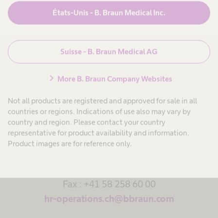
États-Unis - B. Braun Medical Inc.
Suisse - B. Braun Medical AG
Apprentissage
Découvrez nos places d'apprentissage.
chevron_right
More B. Braun Company Websites
Not all products are registered and approved for sale in all
countries or regions. Indications of use also may vary by
country and region. Please contact your country
representative for product availability and information.
Votre contact
Product images are for reference only.
Téléphone : +41 58 258 50 00
Fax : +41 58 258 60 00
hr-operations.ch@bbraun.com