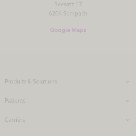
Seesatz 17
6204 Sempach
Google Maps
Produits & Solutions
expand_more
Patients
expand_more
Carrière
expand_more