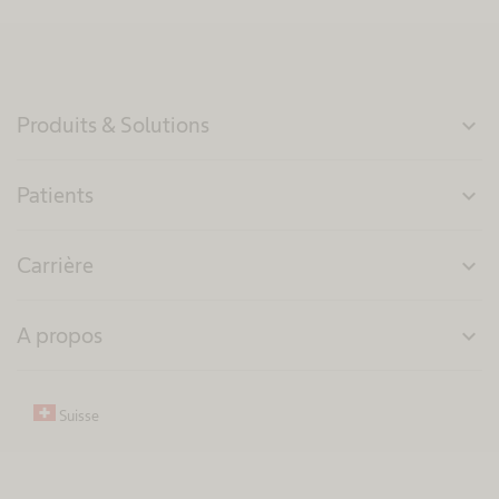
Produits & Solutions
expand_more
Patients
expand_more
Carrière
expand_more
A propos
expand_more
Suisse