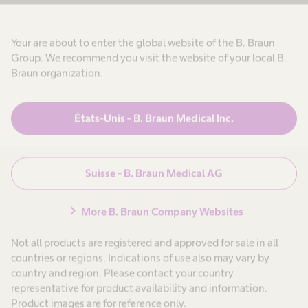
Your are about to enter the global website of the B. Braun
Group. We recommend you visit the website of your local B.
Braun organization.
États-Unis - B. Braun Medical Inc.
Nos bureaux de service
technique dans le
Suisse - B. Braun Medical AG
monde entier
chevron_right
More B. Braun Company Websites
Not all products are registered and approved for sale in all
countries or regions. Indications of use also may vary by
Découvrez notre présence mondiale
country and region. Please contact your country
representative for product availability and information.
Product images are for reference only.