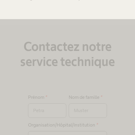
Haut de page
Contactez notre
service technique​
Prénom
*
Nom de famille
*
Organisation/Hôpital/Institution
*