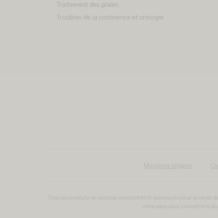
de collecter
Traitement des plaies
des données
Troubles de la continence et urologie
sur votre
activité.
Veuillez
S
consulter les
o
détails et
u
accepter le
service pour
t
voir ce
i
contenu.
e
n
Mentions légales
Co
En
a
savoir
u
plus
Accepter
Tous les produits ne sont pas enregistrés et approuvés pour la vente dan
x
votre pays pour connaître la di
p
c