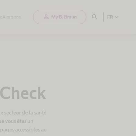
person
search
expand_more
re
A propos
My B. Braun
FR
 Check
e secteur de la santé
ue vous êtes un
os pages accessibles au