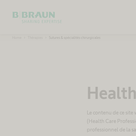
 près
OK
 la
B
Home
Thérapies
Sutures & spécialités chirurgicales
.
B
ture
r
a
u
n
S
u
ulation,
i
s
tion et la
s
Health
e
marquent la
 chaque
Le contenu de ce site
 chirurgicale
(Health Care Professi
 rôle décisif
professionnel de la san
ité de vie du