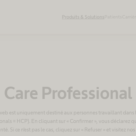
Produits & Solutions
Patients
Carriè
 Care Professional
 web est uniquement destiné aux personnes travaillant dans l
onals = HCP). En cliquant sur « Confirmer », vous déclarez q
té. Si ce n'est pas le cas, cliquez sur « Refuser » et visitez n