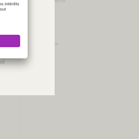
Politique d'entreprise
Média
Presse
Contact
Vigilance Hotline
ies or
Please
and