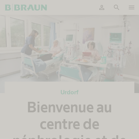
person
search
menu
OK
Urdorf
Bienvenue au
centre de