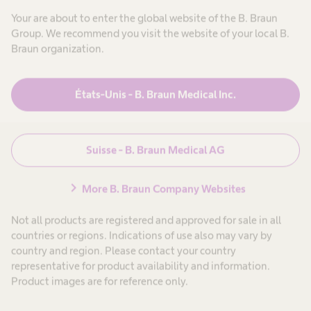
Your are about to enter the global website of the B. Braun
08.00 – 11.30 heures
Group. We recommend you visit the website of your local B.
Braun organization.
États-Unis - B. Braun Medical Inc.
Suisse - B. Braun Medical AG
chevron_right
More B. Braun Company Websites
Not all products are registered and approved for sale in all
countries or regions. Indications of use also may vary by
country and region. Please contact your country
representative for product availability and information.
Product images are for reference only.