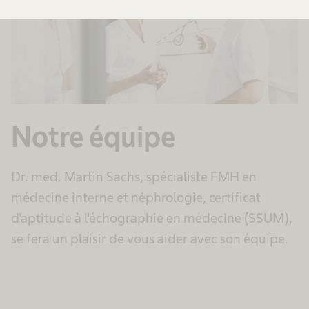
Notre équipe
Dr. med. Martin Sachs, spécialiste FMH en
médecine interne et néphrologie, certificat
d'aptitude à l'échographie en médecine (SSUM),
se fera un plaisir de vous aider avec son équipe.