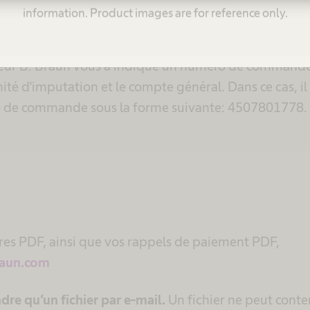
information. Product images are for reference only.
ande
teur B. Braun vous a indiqué un numéro de commande, i
ité d'imputation et le compte général. Dans ce cas, il 
o de commande sous la forme suivante: 4507801778.
res PDF, ainsi que vos rappels de paiement PDF,
raun.com
dre qu’un fichier par e-mail.
Un fichier ne peut conte