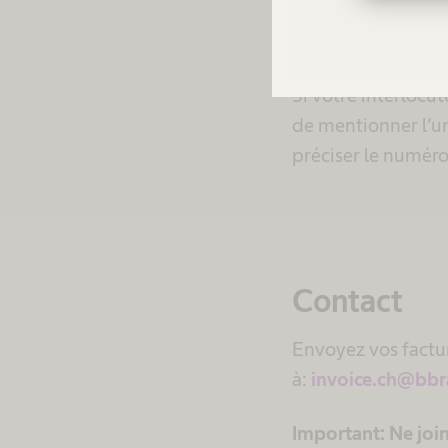
Numéro de comm
Si votre interlocu
de mentionner l’un
préciser le numér
Contact
Envoyez vos factu
à:
invoice.ch@bb
Important: Ne join