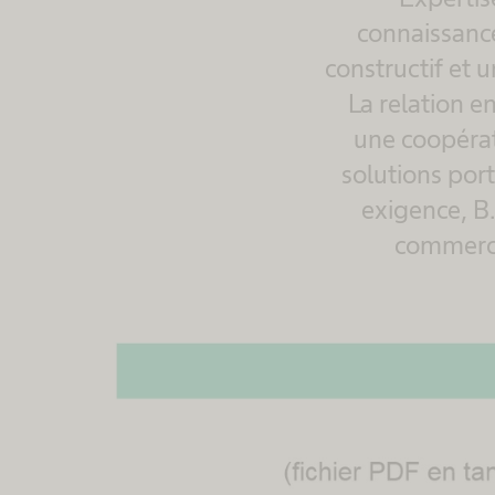
connaissanc
constructif et 
La relation e
une coopérat
solutions port
exigence, B
commercia