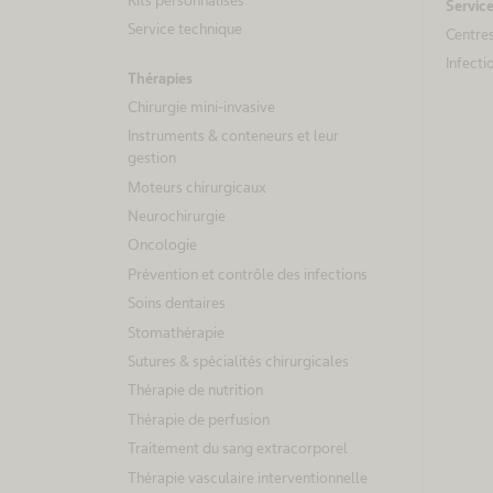
Kits personnalisés
Servic
Service technique
Centres
Infecti
Thérapies
Chirurgie mini-invasive
Instruments & conteneurs et leur
gestion
Moteurs chirurgicaux
Neurochirurgie
Oncologie
Prévention et contrôle des infections
Soins dentaires
Stomathérapie
Sutures & spécialités chirurgicales
Thérapie de nutrition
Thérapie de perfusion
Traitement du sang extracorporel
Thérapie vasculaire interventionnelle