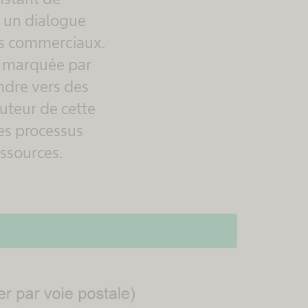
 un dialogue
res commerciaux.
si marquée par
ndre vers des
auteur de cette
es processus
essources.