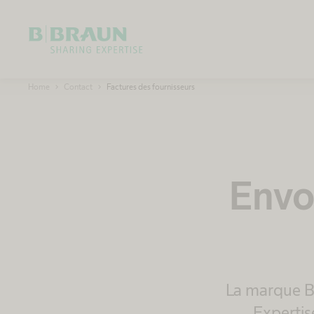
OK
B
Home
Contact
Factures des fournisseurs
.
B
r
a
u
n
S
u
i
Envoi
s
s
e
La marque B.
Expertis