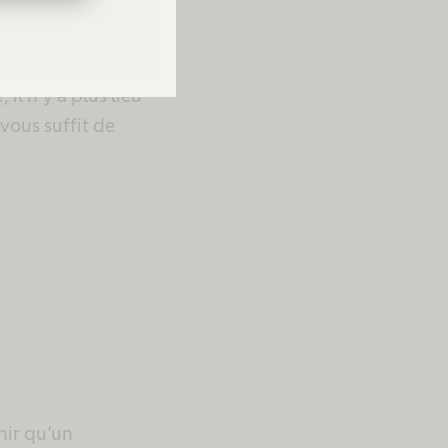
l n’y a plus lieu
vous suffit de
nir qu’un