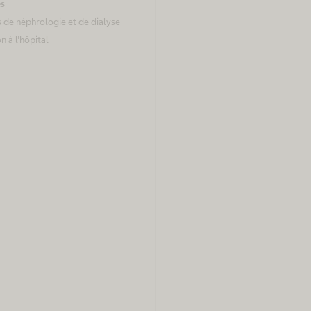
es
 de néphrologie et de dialyse
on à l'hôpital