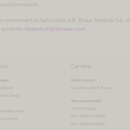
cture/sommation.
on concernant la facturation à B. Braun Medical SA, 
e suivante:
finance.ch@bbraun.com
ents
Carrière
ogies
Notre culture
éphalie
Travailler chez B. Braun
sance rénale
Vos opportunités
Vos avantages
ent des plaies
Nos offres d'emploi
s urinaires
Nos apprentissages