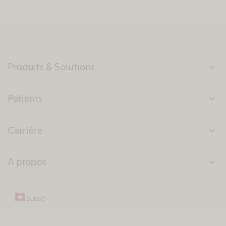
Produits & Solutions
expand_more
Patients
expand_more
Carrière
expand_more
A propos
expand_more
Suisse