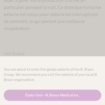
aider à gérer votre production d’urine, en
particulier pendant la nuit. Ce drainage nocturne
externe est conçu pour réduire les interruptions
de sommeil, ce qui permet une meilleure
récupération.
Haut de page
Poches d’urostomie
Your are about to enter the global website of the B. Braun
Group. We recommend you visit the website of your local B.
Système 1-pièce
Braun organization.
Dans le cas d’un système en une seule pièce, la
États-Unis - B. Braun Medical Inc.
plaquette et la poche de stomie sont liées et