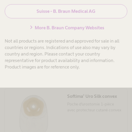
doivent être remplacées ensemble.
Suisse - B. Braun Medical AG
chevron_right
More B. Braun Company Websites
Softima® Active O’convex
poche urostomie
Not all products are registered and approved for sale in all
Poche convexe souple 1-pièce
countries or regions. Indications of use also may vary by
pour les soins d'urostomie
country and region. Please contact your country
representative for product availability and information.
Product images are for reference only.
Softima® Uro Silk convex
Poche d'urostomie 1-pièce
avec protecteur cutané convex